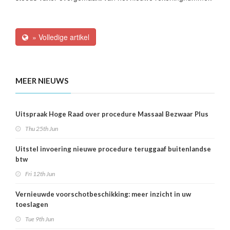
» Volledige artikel
MEER NIEUWS
Uitspraak Hoge Raad over procedure Massaal Bezwaar Plus
Thu 25th Jun
Uitstel invoering nieuwe procedure teruggaaf buitenlandse
btw
Fri 12th Jun
Vernieuwde voorschotbeschikking: meer inzicht in uw
toeslagen
Tue 9th Jun