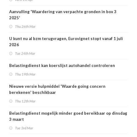
Aanvulling 'Waardering van verpachte gronden in box 3
2025'
Thu 26th Mar
U kunt nu al bzm terugvragen, Eurovignet stopt vanaf 1 juli
2026
Tue 24th Mar
Belastingdienst kan koerslijst autohandel controleren
Thu 19th Mar
Nieuwe versie hulpmiddel 'Waarde going concern
berekenen' beschikbaar
Thu 12th Mar
Belastingdienst mogelijk minder goed bereikbaar op dinsdag
3 maart
Tue 3rd Mar