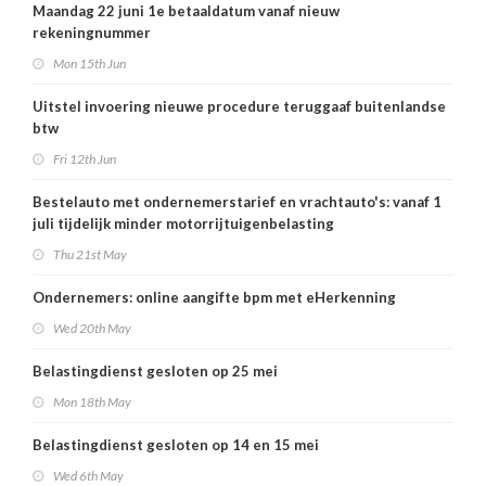
Maandag 22 juni 1e betaaldatum vanaf nieuw
rekeningnummer
Mon 15th Jun
Uitstel invoering nieuwe procedure teruggaaf buitenlandse
btw
Fri 12th Jun
Bestelauto met ondernemerstarief en vrachtauto's: vanaf 1
juli tijdelijk minder motorrijtuigenbelasting
Thu 21st May
Ondernemers: online aangifte bpm met eHerkenning
Wed 20th May
Belastingdienst gesloten op 25 mei
Mon 18th May
Belastingdienst gesloten op 14 en 15 mei
Wed 6th May