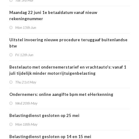
Tue 3rd Mar
Maandag 22 juni 1e betaaldatum vanaf nieuw
rekeningnummer
Mon 15th Jun
Uitstel invoering nieuwe procedure teruggaaf buitenlandse
btw
Fri 12th Jun
Bestelauto met ondernemerstarief en vrachtauto's: vanaf 1
juli tijdelijk minder motorrijtuigenbelasting
Thu 21st May
Ondernemers: online aangifte bpm met eHerkenning
Wed 20th May
Belastingdienst gesloten op 25 mei
Mon 18th May
Belastingdienst gesloten op 14 en 15 mei