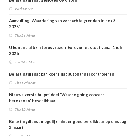
Belastingdienst gesloten op 6 april
Wed 1st Apr
Aanvulling 'Waardering van verpachte gronden in box 3
2025'
Thu 26th Mar
U kunt nu al bzm terugvragen, Eurovignet stopt vanaf 1 juli
2026
Tue 24th Mar
Belastingdienst kan koerslijst autohandel controleren
Thu 19th Mar
Nieuwe versie hulpmiddel 'Waarde going concern
berekenen' beschikbaar
Thu 12th Mar
Belastingdienst mogelijk minder goed bereikbaar op dinsdag
3 maart