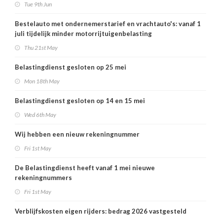
Tue 9th Jun
Bestelauto met ondernemerstarief en vrachtauto's: vanaf 1
juli tijdelijk minder motorrijtuigenbelasting
Thu 21st May
Belastingdienst gesloten op 25 mei
Mon 18th May
Belastingdienst gesloten op 14 en 15 mei
Wed 6th May
Wij hebben een nieuw rekeningnummer
Fri 1st May
De Belastingdienst heeft vanaf 1 mei nieuwe
rekeningnummers
Fri 1st May
Verblijfskosten eigen rijders: bedrag 2026 vastgesteld