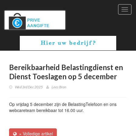
Toggl
navig
Bereikbaarheid Belastingdienst en
Dienst Toeslagen op 5 december
Wed 3rd Dec 2025
Lees Bron
Op vrijdag 5 december zijn de BelastingTelefoon en ons
webcareteam bereikbaar tot 16.00 uur.
» Volledige artikel