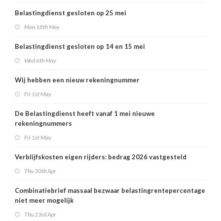
Belastingdienst gesloten op 25 mei
Mon 18th May
Belastingdienst gesloten op 14 en 15 mei
Wed 6th May
Wij hebben een nieuw rekeningnummer
Fri 1st May
De Belastingdienst heeft vanaf 1 mei nieuwe
rekeningnummers
Fri 1st May
Verblijfskosten eigen rijders: bedrag 2026 vastgesteld
Thu 30th Apr
Combinatiebrief massaal bezwaar belastingrentepercentage
niet meer mogelijk
Thu 23rd Apr