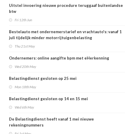
Uitstel invoering nieuwe procedure teruggaaf buitenlandse
btw
Fri 12th Jun
Bestelauto met ondernemerstarief en vrachtauto's: vanaf 1
juli tijdelijk minder motorrijtuigenbelasting
Thu 21st May
Ondernemers: online aangifte bpm met eHerkenning
Wed 20th May
Belastingdienst gesloten op 25 mei
Mon 18th May
Belastingdienst gesloten op 14 en 15 mei
Wed 6th May
De Belastingdienst heeft vanaf 1 mei nieuwe
rekeningnummers
Fri 1st May