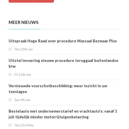
MEER NIEUWS
Uitspraak Hoge Raad over procedure Massaal Bezwaar Plus
Thu 25th Jun
Uitstel invoering nieuwe procedure teruggaaf buitenlandse
btw
Fri 12th Jun
Vernieuwde voorschotbeschikking: meer inzicht in uw
toeslagen
Tue 9th Jun
Bestelauto met ondernemerstarief en vrachtauto's: vanaf 1
juli tijdelijk minder motorrijtuigenbelasting
Thu 21st May