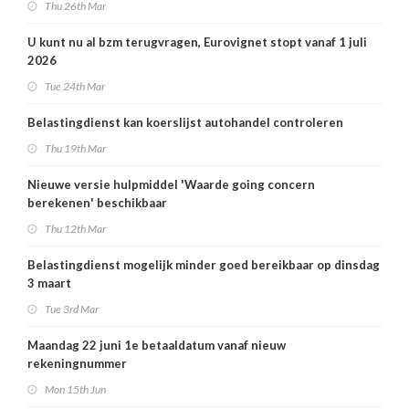
Thu 26th Mar
U kunt nu al bzm terugvragen, Eurovignet stopt vanaf 1 juli
2026
Tue 24th Mar
Belastingdienst kan koerslijst autohandel controleren
Thu 19th Mar
Nieuwe versie hulpmiddel 'Waarde going concern
berekenen' beschikbaar
Thu 12th Mar
Belastingdienst mogelijk minder goed bereikbaar op dinsdag
3 maart
Tue 3rd Mar
Maandag 22 juni 1e betaaldatum vanaf nieuw
rekeningnummer
Mon 15th Jun