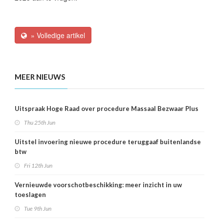
» Volledige artikel
MEER NIEUWS
Uitspraak Hoge Raad over procedure Massaal Bezwaar Plus
Thu 25th Jun
Uitstel invoering nieuwe procedure teruggaaf buitenlandse
btw
Fri 12th Jun
Vernieuwde voorschotbeschikking: meer inzicht in uw
toeslagen
Tue 9th Jun