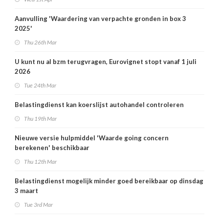
Aanvulling 'Waardering van verpachte gronden in box 3
2025'
Thu 26th Mar
U kunt nu al bzm terugvragen, Eurovignet stopt vanaf 1 juli
2026
Tue 24th Mar
Belastingdienst kan koerslijst autohandel controleren
Thu 19th Mar
Nieuwe versie hulpmiddel 'Waarde going concern
berekenen' beschikbaar
Thu 12th Mar
Belastingdienst mogelijk minder goed bereikbaar op dinsdag
3 maart
Tue 3rd Mar