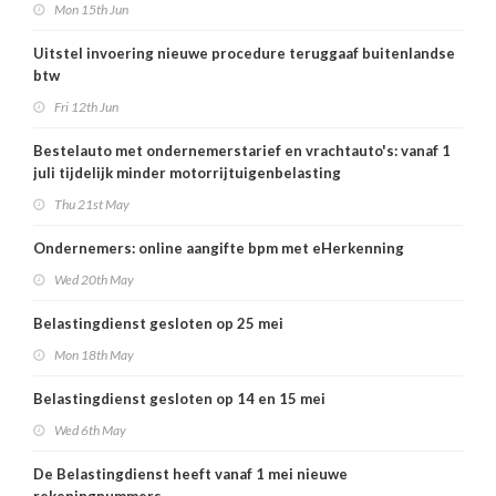
Mon 15th Jun
Uitstel invoering nieuwe procedure teruggaaf buitenlandse
btw
Fri 12th Jun
Bestelauto met ondernemerstarief en vrachtauto's: vanaf 1
juli tijdelijk minder motorrijtuigenbelasting
Thu 21st May
Ondernemers: online aangifte bpm met eHerkenning
Wed 20th May
Belastingdienst gesloten op 25 mei
Mon 18th May
Belastingdienst gesloten op 14 en 15 mei
Wed 6th May
De Belastingdienst heeft vanaf 1 mei nieuwe