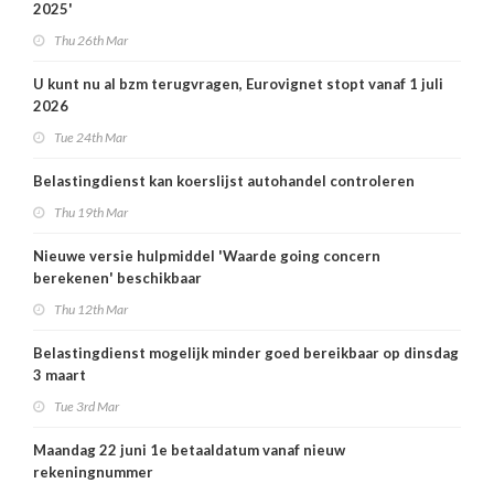
2025'
Thu 26th Mar
U kunt nu al bzm terugvragen, Eurovignet stopt vanaf 1 juli
2026
Tue 24th Mar
Belastingdienst kan koerslijst autohandel controleren
Thu 19th Mar
Nieuwe versie hulpmiddel 'Waarde going concern
berekenen' beschikbaar
Thu 12th Mar
Belastingdienst mogelijk minder goed bereikbaar op dinsdag
3 maart
Tue 3rd Mar
Maandag 22 juni 1e betaaldatum vanaf nieuw
rekeningnummer