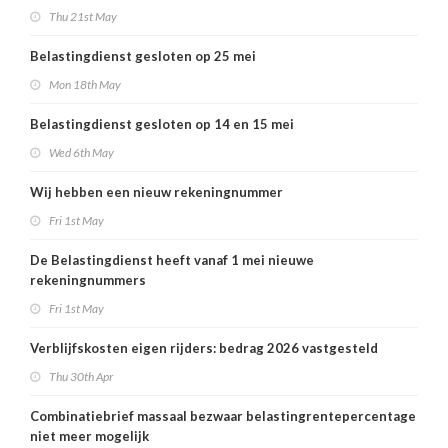
Thu 21st May
Belastingdienst gesloten op 25 mei
Mon 18th May
Belastingdienst gesloten op 14 en 15 mei
Wed 6th May
Wij hebben een nieuw rekeningnummer
Fri 1st May
De Belastingdienst heeft vanaf 1 mei nieuwe
rekeningnummers
Fri 1st May
Verblijfskosten eigen rijders: bedrag 2026 vastgesteld
Thu 30th Apr
Combinatiebrief massaal bezwaar belastingrentepercentage
niet meer mogelijk