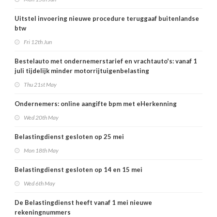
Uitstel invoering nieuwe procedure teruggaaf buitenlandse
btw
Fri 12th Jun
Bestelauto met ondernemerstarief en vrachtauto's: vanaf 1
juli tijdelijk minder motorrijtuigenbelasting
Thu 21st May
Ondernemers: online aangifte bpm met eHerkenning
Wed 20th May
Belastingdienst gesloten op 25 mei
Mon 18th May
Belastingdienst gesloten op 14 en 15 mei
Wed 6th May
De Belastingdienst heeft vanaf 1 mei nieuwe
rekeningnummers