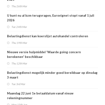
Thu 26th Mar
U kunt nu al bzm terugvragen, Eurovignet stopt vanaf 1 juli
2026
Tue 24th Mar
Belastingdienst kan koerslijst autohandel controleren
Thu 19th Mar
Nieuwe versie hulpmiddel 'Waarde going concern
berekenen' beschikbaar
Thu 12th Mar
Belastingdienst mogelijk minder goed bereikbaar op dinsdag
3 maart
Tue 3rd Mar
Maandag 22 juni 1e betaaldatum vanaf nieuw
rekeningnummer
Mon 15th Jun