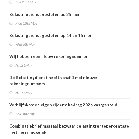
Thu 21st May
Belastingdienst gesloten op 25 mei
Mon 18th May
Belastingdienst gesloten op 14 en 15 mei
Wed 6th May
Wij hebben een nieuw rekeningnummer
Fri 1st May
De Belastingdienst heeft vanaf 1 mei nieuwe
rekeningnummers
Fri 1st May
Verblijfskosten eigen rijders: bedrag 2026 vastgesteld
Thu 30th Apr
Combinatiebrief massaal bezwaar belastingrentepercentage
niet meer mogelijk