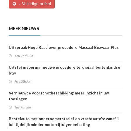
» Volledige artikel
MEER NIEUWS
Uitspraak Hoge Raad over procedure Massaal Bezwaar Plus
Thu 25th Jun
Uitstel invoering nieuwe procedure teruggaaf buitenlandse
btw
Fri 12th Jun
Vernieuwde voorschotbeschikking: meer inzicht in uw
toeslagen
Tue 9th Jun
Bestelauto met ondernemerstarief en vrachtauto's: vanaf 1
juli tijdelijk minder motorrijtuigenbelasting